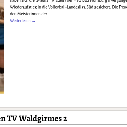
haben sich die „Meufs“ (Mädels) der HTG Bad Homburg II vergan
Wiederaufstieg in die Volleyball-Landesliga Süd gesichert. Die Freu
den Meisterinnen der
…
Weiterlesen →
gen TV Waldgirmes 2