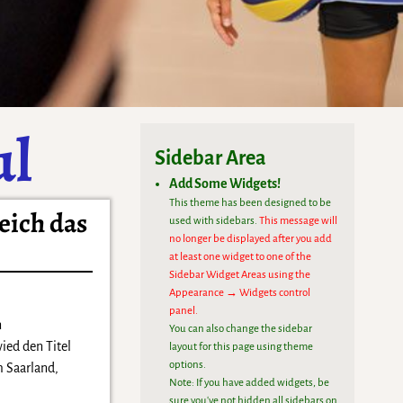
ul
Sidebar Area
Add Some Widgets!
This theme has been designed to be
eich das
used with sidebars.
This message will
no longer be displayed after you add
at least one widget to one of the
Sidebar Widget Areas using the
Appearance → Widgets control
panel.
n
You can also change the sidebar
ied den Titel
layout for this page using theme
options.
m Saarland,
Note: If you have added widgets, be
sure you've not hidden all sidebars on