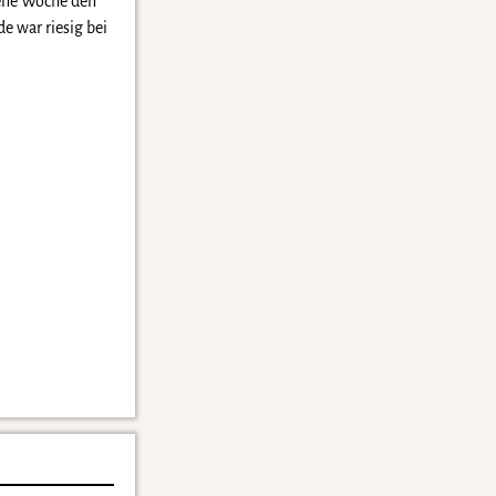
gene Woche den
de war riesig bei