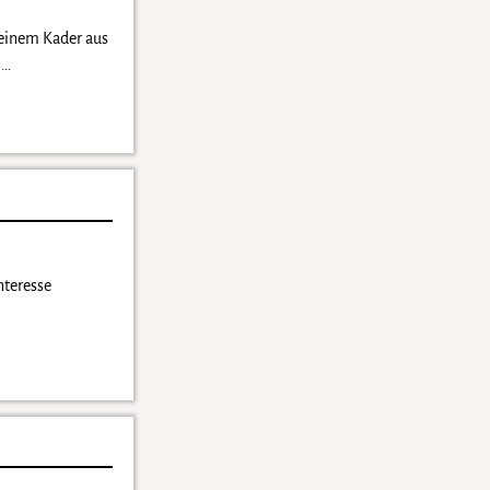
 einem Kader aus
t
…
nteresse