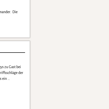
inander. Die
ys zu Gast bei
riffsschläge der
es ein
…