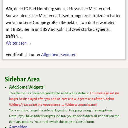
Wir, die HTG Bad Homburg sind als Hessischer Meister und
Südwestdeutscher Meister nach Berlin angereist. Trotzdem hatten
wir vor unserer Gruppe großen Respekt, da wir dort erwarteten,
mit BBSC Berlin und BSV 69 Köln auf zwei starke Gegner zu
treffen.
…
Weiterlesen →
Veröffentlicht unter
Allgemein
,
Senioren
Sidebar Area
Add Some Widgets!
This theme has been designed to be used with sidebars.
This message will no
longer be displayed after you add at least one widget to one of the Sidebar
Widget Areas using the Appearance → Widgets control panel.
You can also change the sidebar layout for this page using theme options.
Note: If you have added widgets, be sure you've not hidden all sidebars on the
Per Page options. You could switch this page to One Column.
Anmelden