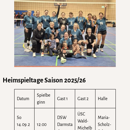
Heimspieltage Saison 2025/26
Spielbe
Datum
Gast 1
Gast 2
Halle
ginn
ÜSC
So
DSW
Maria-
Wald-
14.09.2
12:00
Darmsta
Scholz-
Michelb