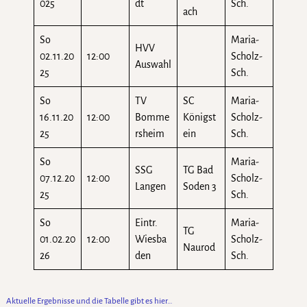
025
dt
Sch.
ach
So
Maria-
HVV
02.11.20
12:00
Scholz-
Auswahl
25
Sch.
So
TV
SC
Maria-
16.11.20
12:00
Bomme
Königst
Scholz-
25
rsheim
ein
Sch.
So
Maria-
SSG
TG Bad
07.12.20
12:00
Scholz-
Langen
Soden 3
25
Sch.
So
Eintr.
Maria-
TG
01.02.20
12:00
Wiesba
Scholz-
Naurod
26
den
Sch.
Aktuelle Ergebnisse und die Tabelle gibt es hier…