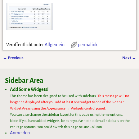
Veröffentlicht unter
Allgemein
permalink
←
Previous
Next
→
Artikelnavigation
Sidebar Area
Add Some Widgets!
This theme has been designed to be used with sidebars.
This message will no
longer be displayed after you add at least one widget to one of the Sidebar
Widget Areas using the Appearance → Widgets control panel.
You can also change the sidebar layout for this page using theme options.
Note: If you have added widgets, be sure you've not hidden all sidebars on the
Per Page options. You could switch this page to One Column.
Anmelden