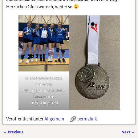
Herzlichen Glückwunsch, weiter so
v.l. Sophia Moosbrugger,
Emilia Doll,
Elisabeth Berenstein, Joelle
Freudenberg
und Pauline Diehl
Veröffentlicht unter
Allgemein
permalink
←
Previous
Next
→