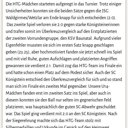
Die HTG-Mädchen starteten aufgeregt in das Turnier. Trotz einiger
Unsicherheiten konnten sie die beiden Sätze gegen die JSG
Waldgirmes/Wetzlar am Ende knapp für sich entscheiden (2:0).
Das zweite Spiel verloren sie 2:0 gegen starke Königsteinerinnen
und trafen somit im Überkreuzvergleich auf den Erstplatzierten
der zweiten Vorrundengruppe, den KSV Baunatal. Aufgrund vieler
Eigenfehler mussten sie sich im ersten Satz knapp geschlagen
geben (23:25), aber hochmotiviert fanden sie jetzt schnell ins Spiel
und mit viel Ruhe, guten Aufschlägen und platzierten Angriffen
gewannen sie verdient 2:1. Damit zog das HTG-Team ins Finale ein
und hatte schon einen Platz auf dem Podest sicher. Auch der SC
Königstein entschied den Überkreuzvergleich für sich und so stand
man sich im Finale ein zweites Mal gegenüber. Unsere U14-
Mädchen fanden erst im zweiten Satz ins Spiel, aber auch in
diesem konnten sie den Ball nur selten im gegnerischen Feld
platzieren, was hauptsächlich der guten SC-Abwehr geschuldet
war. Das Spiel ging verdient mit 2:0 an den SC Königstein. Nach
der Siegerehrung machte sich das HTG-Team stolz mit
Silbermedaillen und Urkunde im Gepäck auf den Heimweg.