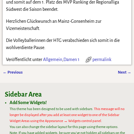
und somit auf dem 1. Platz des MVP Ranking der Regionalliga
Südwest die Saison beendet.
Herzlichen Glückwunsch an Mainz-Gonsenheim zur
Vizemeisterschaft.
Die Volleyballerinnen der HTG verabschieden sich somit in die
wohlverdiente Pause.
Veröffentlicht unter
Allgemein
,
Damen 1
permalink
←
Previous
Next
→
Artikelnavigation
Sidebar Area
Add Some Widgets!
This theme has been designed to be used with sidebars.
This message will no
longer be displayed after you add at least one widget to one of the Sidebar
Widget Areas using the Appearance → Widgets control panel.
You can also change the sidebar layout for this page using theme options.
Note: If you have added widgets, be sure you've not hidden all sidebars on the