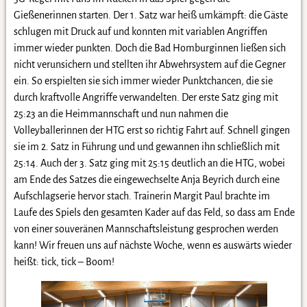
Gießenerinnen starten. Der 1. Satz war heiß umkämpft: die Gäste
schlugen mit Druck auf und konnten mit variablen Angriffen
immer wieder punkten. Doch die Bad Homburginnen ließen sich
nicht verunsichern und stellten ihr Abwehrsystem auf die Gegner
ein. So erspielten sie sich immer wieder Punktchancen, die sie
durch kraftvolle Angriffe verwandelten. Der erste Satz ging mit
25:23 an die Heimmannschaft und nun nahmen die
Volleyballerinnen der HTG erst so richtig Fahrt auf. Schnell gingen
sie im 2. Satz in Führung und und gewannen ihn schließlich mit
25:14. Auch der 3. Satz ging mit 25:15 deutlich an die HTG, wobei
am Ende des Satzes die eingewechselte Anja Beyrich durch eine
Aufschlagserie hervor stach. Trainerin Margit Paul brachte im
Laufe des Spiels den gesamten Kader auf das Feld, so dass am Ende
von einer souveränen Mannschaftsleistung gesprochen werden
kann! Wir freuen uns auf nächste Woche, wenn es auswärts wieder
heißt: tick, tick – Boom!