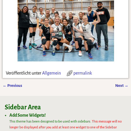
Veröffentlicht unter
Allgemein
permalink
←
Previous
Next
→
Artikelnavigation
Sidebar Area
Add Some Widgets!
This theme has been designed to be used with sidebars.
This message will no
longer be displayed after you add at least one widget to one of the Sidebar