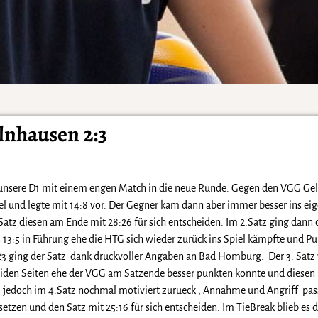
lnhausen 2:3
e unsere D1 mit einem engen Match in die neue Runde. Gegen den VGG G
el und legte mit 14:8 vor. Der Gegner kam dann aber immer besser ins eig
atz diesen am Ende mit 28:26 für sich entscheiden. Im 2.Satz ging dann
 13:5 in Führung ehe die HTG sich wieder zurück ins Spiel kämpfte und Pu
:23 ging der Satz dank druckvoller Angaben an Bad Homburg. Der 3. Satz
iden Seiten ehe der VGG am Satzende besser punkten konnte und diesen 
m jedoch im 4.Satz nochmal motiviert zurueck , Annahme und Angriff pas
etzen und den Satz mit 25:16 für sich entscheiden. Im TieBreak blieb es 