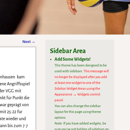
Next
→
Sidebar Area
Add Some Widgets!
This theme has been designed to be
used with sidebars.
This message will
elnhausen kam
no longer be displayed after you add
at least one widget to one of the
ene Angriffsspiel
Sidebar Widget Areas using the
 der VGG mit
Appearance → Widgets control
nkt für Punkt die
panel.
 war geprägt von
You can also change the sidebar
mit 25:22 für
layout for this page using theme
options.
ste wieder und
Note: If you have added widgets, be
dann bis zum 7:7
sure you've not hidden all sidebars on