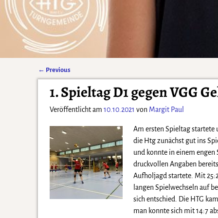
←
Previous
Artikelnavigation
1. Spieltag D1 gegen VGG Ge
Veröffentlicht am
10.10.2021
von
Margit Paul
Am ersten Spieltag startet
die Htg zunächst gut ins Spi
und konnte in einem engen S
druckvollen Angaben bereits
Aufholjagd startete. Mit 25
langen Spielwechseln auf be
sich entschied. Die HTG ka
man konnte sich mit 14:7 abs