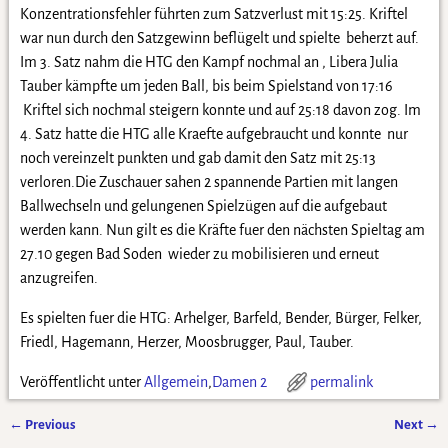
Konzentrationsfehler führten zum Satzverlust mit 15:25. Kriftel
war nun durch den Satzgewinn beflügelt und spielte beherzt auf.
Im 3. Satz nahm die HTG den Kampf nochmal an , Libera Julia
Tauber kämpfte um jeden Ball, bis beim Spielstand von 17:16
Kriftel sich nochmal steigern konnte und auf 25:18 davon zog. Im
4. Satz hatte die HTG alle Kraefte aufgebraucht und konnte nur
noch vereinzelt punkten und gab damit den Satz mit 25:13
verloren.Die Zuschauer sahen 2 spannende Partien mit langen
Ballwechseln und gelungenen Spielzügen auf die aufgebaut
werden kann. Nun gilt es die Kräfte fuer den nächsten Spieltag am
27.10 gegen Bad Soden wieder zu mobilisieren und erneut
anzugreifen.
Es spielten fuer die HTG: Arhelger, Barfeld, Bender, Bürger, Felker,
Friedl, Hagemann, Herzer, Moosbrugger, Paul, Tauber.
Veröffentlicht unter
Allgemein
,
Damen 2
permalink
←
Previous
Next
→
Artikelnavigation