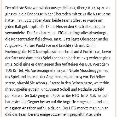
Der nächste Satz war wieder ausgeglichener, über 7:8 ,14:14 21:20
ging es in die Endphase in der Oberroden mit 25:21 die Nase vorne
hatte. Im 4. Satz gaben dann beide Teams alles , es wurde um
jeden Ball gekämpft, ehe Diana Herzer den Satzball zum 29:27
verwandelte. Der Satz hatte der HTG allerdings alles abverlangt,
die Konzentration fiel schwer. Im 5. Satz legte Oberroden an der
Angabe Punkt fuer Punkt vor und brachte sich mit 12:3 in
Fuehrung, die HTG kaempfte sich nochmal auf 8 Punkte ran, bevor
der Satz und damit das Spiel aber dann doch mit 2:3 verloren ging.
Im 2. Spiel ging es dann gegen den Aufsteiger der BOL West dem
TUS Kriftel. Als Aussenangreiferin kam Nicole Moosbrugger neu
ins Spiel und legte an der Angabe direkt auf 10:4 vor. Evi Felker
setzte, obwohl Sie schon 5. Saetze in den Beinen hatte, weiterhin
Ihre Angreifer gut ein, und Annett Scholl und Nathalie Barfeld
punkteten. Der Satz ging mit 25:21 an die HTG. Im 2. Satz jedoch
hatte sich der Gegner besser auf die Angriffe eingestellt, und zog
mit guten Angaben auf 14:9 davon. Der HTG merkte man nun an
daß das Team bereits einige Sätze mehr gespielt hatte, viele