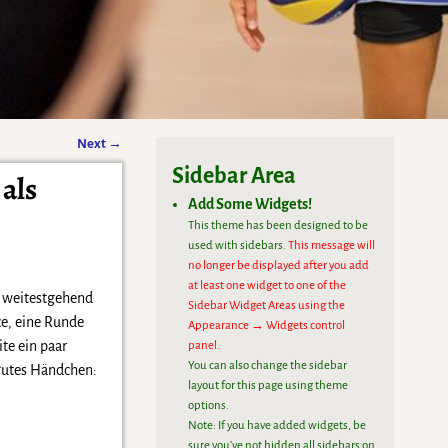
Next
→
Sidebar Area
als
Add Some Widgets!
This theme has been designed to be
used with sidebars.
This message will
no longer be displayed after you add
at least one widget to one of the
s weitestgehend
Sidebar Widget Areas using the
ce, eine Runde
Appearance → Widgets control
te ein paar
panel.
You can also change the sidebar
 gutes Händchen:
layout for this page using theme
options.
Note: If you have added widgets, be
sure you've not hidden all sidebars on