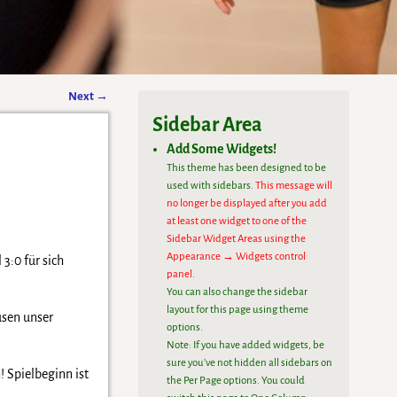
Next
→
Sidebar Area
Add Some Widgets!
This theme has been designed to be
used with sidebars.
This message will
no longer be displayed after you add
at least one widget to one of the
Sidebar Widget Areas using the
Appearance → Widgets control
3:0 für sich
panel.
You can also change the sidebar
layout for this page using theme
usen unser
options.
Note: If you have added widgets, be
sure you've not hidden all sidebars on
! Spielbeginn ist
the Per Page options. You could