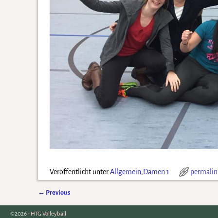
Veröffentlicht unter
Allgemein
,
Damen 1
permalin
←
Previous
Artikelnavigation
©2026 -
HTG Volleyball