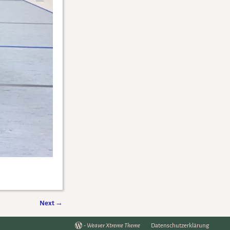
Next
→
-
Weaver Xtreme Theme
Datenschutzerklärung