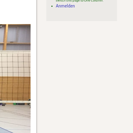
switch this page to One Column.
Anmelden