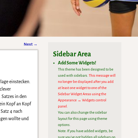
Next
→
Sidebar Area
Add Some Widgets!
This theme has been designed to be
used with sidebars.
This message will
lage einstecken.
no longer be displayed after you add
at least one widget to one of the
clever
Sidebar Widget Areas using the
 Satzes in den
Appearance → Widgets control
ein Kopf an Kopf
panel.
 Satz 4 nach
You can also change the sidebar
ngen wollte und
layout for this page using theme
options.
Note: If you have added widgets, be
sure you've not hidden all sidebars on