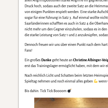
allen Angriffspositionen starke Angriffe im gegnerische
Druck hoch, sodass auch der zweite Satz an die Heimmann
von einigen Punkten erspielt werden. Eine starke Aufschl
sogar für eine Führung in Satz 3. Auf einmal wollte nich
Saarländerinnen schafften es auch in Satz 4 die Oberhan
nicht mehr um den Gegner einzuholen, sodass es in den 
die starke Leistung von Satz 1 und 2 anzuknüpfen, sodass 
Dennoch freuen wir uns über einen Punkt nach dem hart 
Fans!
Ein großes
Danke
geht heute an
Christine Albinger-Voi
erst das Trainingslager ermöglicht haben, mit dem wir e
Nach reichlich Licht und Schatten beim letzten Heimspiel
Spieltag nehmen und noch einmal alles geben
wenn w
Bis dahin: Tick Tick Boooom