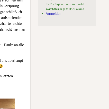
e HTG hielt den
the Per Page options. You could
ein Vorsprung
switch this page to One Column.
gte schließlich
Anmelden
r aufspielenden
zhälfte reichte
els nicht mehr an
 – Danke an alle
d uns überhaupt
n letzten