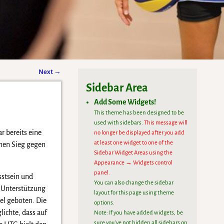
Next
→
Sidebar Area
Add Some Widgets!
This theme has been designed to be
used with sidebars.
This message will
r bereits eine
no longer be displayed after you add
at least one widget to one of the
inen Sieg gegen
Sidebar Widget Areas using the
Appearance → Widgets control
panel.
sstsein und
You can also change the sidebar
e Unterstützung
layout for this page using theme
el geboten. Die
options.
ichte, dass auf
Note: If you have added widgets, be
sure you've not hidden all sidebars on