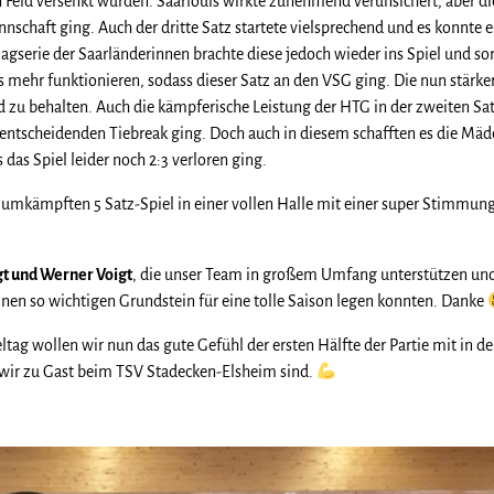
n Feld versenkt wurden. Saarlouis wirkte zunehmend verunsichert, aber di
schaft ging. Auch der dritte Satz startete vielsprechend und es konnte 
agserie der Saarländerinnen brachte diese jedoch wieder ins Spiel und sor
ts mehr funktionieren, sodass dieser Satz an den VSG ging. Die nun stärke
d zu behalten. Auch die kämpferische Leistung der HTG in der zweiten Sat
entscheidenden Tiebreak ging. Doch auch in diesem schafften es die Mäd
das Spiel leider noch 2:3 verloren ging.
umkämpften 5 Satz-Spiel in einer vollen Halle mit einer super Stimmung
gt und Werner Voigt
, die unser Team in großem Umfang unterstützen un
inen so wichtigen Grundstein für eine tolle Saison legen konnten. Danke
tag wollen wir nun das gute Gefühl der ersten Hälfte der Partie mit in de
ir zu Gast beim TSV Stadecken-Elsheim sind.