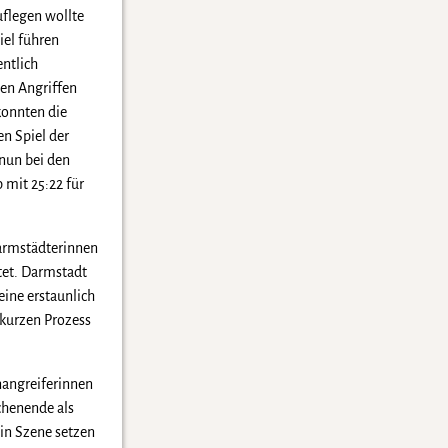
uflegen wollte
iel führen
entlich
en Angriffen
konnten die
en Spiel der
nun bei den
 mit 25:22 für
armstädterinnen
rtet. Darmstadt
eine erstaunlich
 kurzen Prozess
nangreiferinnen
chenende als
in Szene setzen