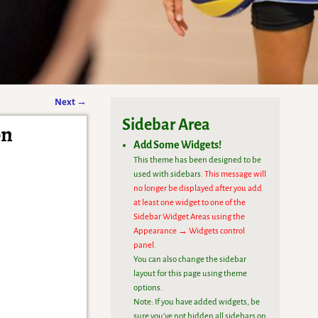
Next
→
Sidebar Area
on
Add Some Widgets!
This theme has been designed to be
used with sidebars.
This message will
no longer be displayed after you add
at least one widget to one of the
Sidebar Widget Areas using the
Appearance → Widgets control
panel.
You can also change the sidebar
layout for this page using theme
options.
Note: If you have added widgets, be
sure you've not hidden all sidebars on