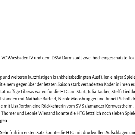
em VC Wiesbaden IV und dem DSW Darmstadt zwei hocheingeschätzte Tea
und weiteren kurzfristigen krankheitsbedingten Ausfällen einiger Spie
inem gegenüber der letzten Saison stark veränderten Kader in ihren er
etatmäßige Liberas waren für die HTG am Start, Julia Tauber, Steffi Liedt
f standen mit Nathalie Barfeld, Nicole Moosbrugger und Annett Scholl d
e mit Lisa Jordan eine Rückkehrerin vom SV Salamander Kornwestheim.
e Thomer und Leonie Wienand konnte die HTG letztlich noch sieben Spie
ngen.
Sehr früh im ersten Satz konnte die HTG mit druckvollen Aufschlägen un