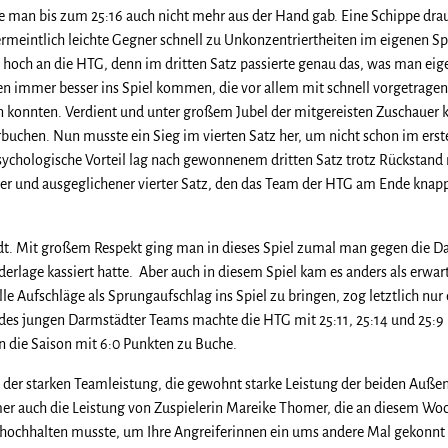
e man bis zum 25:16 auch nicht mehr aus der Hand gab. Eine Schippe dra
meintlich leichte Gegner schnell zu Unkonzentriertheiten im eigenen Sp
 hoch an die HTG, denn im dritten Satz passierte genau das, was man eig
n immer besser ins Spiel kommen, die vor allem mit schnell vorgetragen
n konnten. Verdient und unter großem Jubel der mitgereisten Zuschauer 
rbuchen. Nun musste ein Sieg im vierten Satz her, um nicht schon im erst
ychologische Vorteil lag nach gewonnenem dritten Satz trotz Rückstand 
er und ausgeglichener vierter Satz, den das Team der HTG am Ende knapp
t. Mit großem Respekt ging man in dieses Spiel zumal man gegen die D
ederlage kassiert hatte. Aber auch in diesem Spiel kam es anders als erwa
alle Aufschläge als Sprungaufschlag ins Spiel zu bringen, zog letztlich nur 
s des jungen Darmstädter Teams machte die HTG mit 25:11, 25:14 und 25:9
n die Saison mit 6:0 Punkten zu Buche.
der starken Teamleistung, die gewohnt starke Leistung der beiden Auße
r auch die Leistung von Zuspielerin Mareike Thomer, die an diesem Wo
n hochhalten musste, um Ihre Angreiferinnen ein ums andere Mal gekonnt 