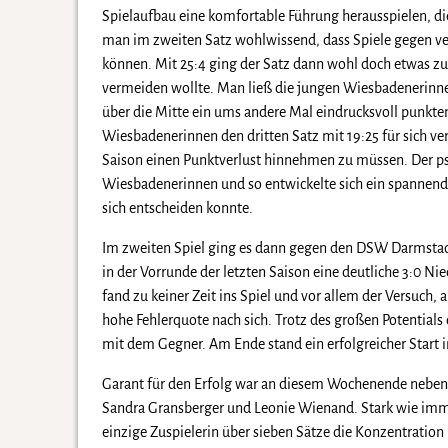
Spielaufbau eine komfortable Führung herausspielen, di
man im zweiten Satz wohlwissend, dass Spiele gegen ver
können. Mit 25:4 ging der Satz dann wohl doch etwas zu
vermeiden wollte. Man ließ die jungen Wiesbadenerinne
über die Mitte ein ums andere Mal eindrucksvoll punkte
Wiesbadenerinnen den dritten Satz mit 19:25 für sich ve
Saison einen Punktverlust hinnehmen zu müssen. Der ps
Wiesbadenerinnen und so entwickelte sich ein spannend
sich entscheiden konnte.
Im zweiten Spiel ging es dann gegen den DSW Darmstad
in der Vorrunde der letzten Saison eine deutliche 3:0 Ni
fand zu keiner Zeit ins Spiel und vor allem der Versuch, 
hohe Fehlerquote nach sich. Trotz des großen Potential
mit dem Gegner. Am Ende stand ein erfolgreicher Start i
Garant für den Erfolg war an diesem Wochenende neben 
Sandra Gransberger und Leonie Wienand. Stark wie imme
einzige Zuspielerin über sieben Sätze die Konzentratio