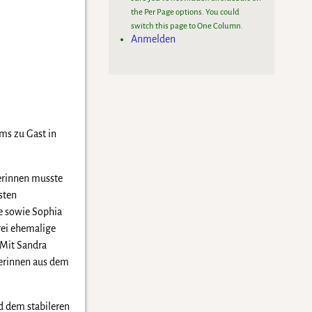
the Per Page options. You could
switch this page to One Column.
Anmelden
ms zu Gast in
lerinnen musste
sten
ke sowie Sophia
rei ehemalige
 Mit Sandra
lerinnen aus dem
d dem stabileren