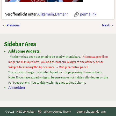
Veröffentlicht unter
Allgemein
,
Damen 1
permalink
←
Previous
Next
→
Artikelnavigation
Sidebar Area
Add Some Widgets!
This theme has been designed to be used with sidebars.
This message will no
longer be displayed after you add at least one widget to one of the Sidebar
Widget Areas using the Appearance → Widgets control panel.
You can also change the sidebar layout for this page using theme options.
Note: If you have added widgets, be sure you've not hidden all sidebars on the
Per Page options. You could switch this page to One Column.
Anmelden
©2026 -
HTG Volleyball
-
Weaver Xtreme Theme
Datenschutzerklärung