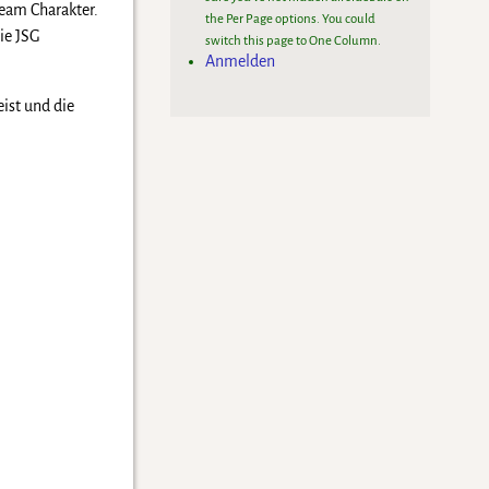
Team Charakter.
the Per Page options. You could
ie JSG
switch this page to One Column.
Anmelden
ist und die