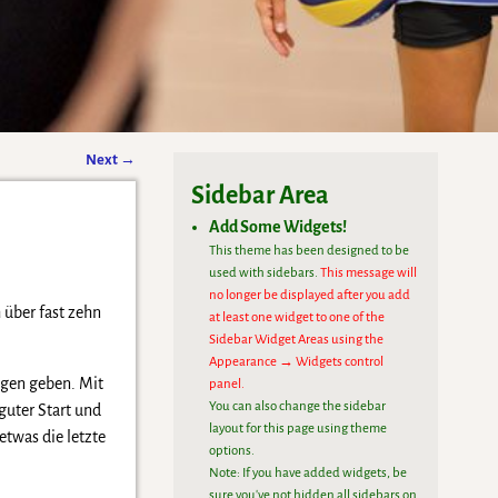
Next
→
Sidebar Area
Add Some Widgets!
This theme has been designed to be
used with sidebars.
This message will
no longer be displayed after you add
 über fast zehn
at least one widget to one of the
Sidebar Widget Areas using the
Appearance → Widgets control
agen geben. Mit
panel.
You can also change the sidebar
guter Start und
layout for this page using theme
etwas die letzte
options.
Note: If you have added widgets, be
sure you've not hidden all sidebars on