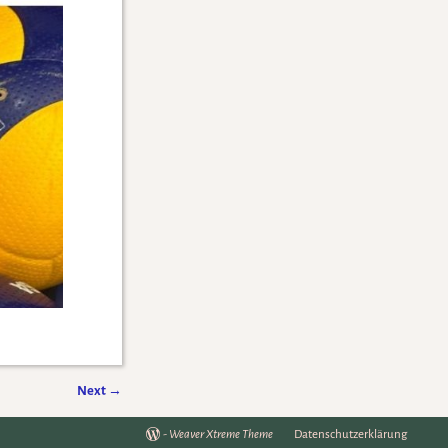
Next
→
-
Weaver Xtreme Theme
Datenschutzerklärung