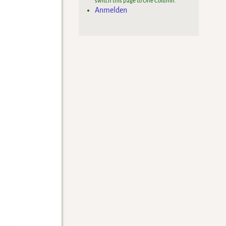
switch this page to One Column.
Anmelden