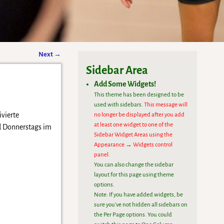
Next
→
Sidebar Area
Add Some Widgets!
This theme has been designed to be
used with sidebars.
This message will
vierte
no longer be displayed after you add
at least one widget to one of the
nd Donnerstags im
Sidebar Widget Areas using the
Appearance → Widgets control
panel.
You can also change the sidebar
layout for this page using theme
options.
Note: If you have added widgets, be
sure you've not hidden all sidebars on
the Per Page options. You could