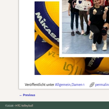
Veröffentlicht unter
Allgemein
,
Damen 1
permalin
←
Previous
Artikelnavigation
©2026 -
HTG Volleyball