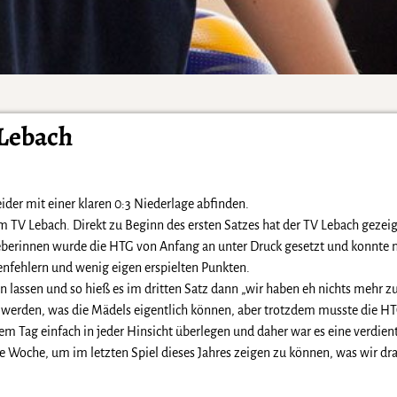
 Lebach
der mit einer klaren 0:3 Niederlage abfinden.
 TV Lebach. Direkt zu Beginn des ersten Satzes hat der TV Lebach gezeig
berinnen wurde die HTG von Anfang an unter Druck gesetzt und konnte nic
enfehlern und wenig eigen erspielten Punkten.
 lassen und so hieß es im dritten Satz dann „wir haben eh nichts mehr zu 
t werden, was die Mädels eigentlich können, aber trotzdem musste die H
m Tag einfach in jeder Hinsicht überlegen und daher war es eine verdien
se Woche, um im letzten Spiel dieses Jahres zeigen zu können, was wir d
.