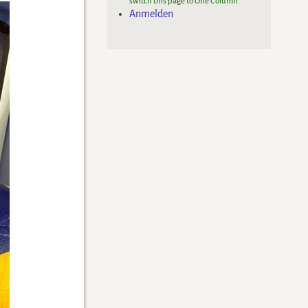
switch this page to One Column.
Anmelden