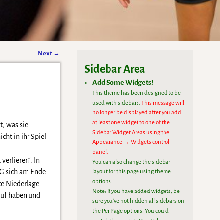
Next
→
Sidebar Area
Add Some Widgets!
This theme has been designed to be
used with sidebars.
This message will
no longer be displayed after you add
at least one widget to one of the
t, was sie
Sidebar Widget Areas using the
ht in ihr Spiel
Appearance → Widgets control
panel.
verlieren“. In
You can also change the sidebar
TG sich am Ende
layout for this page using theme
options.
te Niederlage.
Note: If you have added widgets, be
rauf haben und
sure you've not hidden all sidebars on
the Per Page options. You could