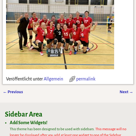
Veröffentlicht unter
Allgemein
permalink
←
Previous
Next
→
Artikelnavigation
Sidebar Area
Add Some Widgets!
This theme has been designed to be used with sidebars.
This message will no
longer be displayed after you add at least one widget to one of the Sidebar