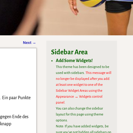
Next
→
Sidebar Area
Add Some Widgets!
This theme has been designed to be
used with sidebars.
This message will
no longer be displayed after you add
at least one widget to one of the
Sidebar Widget Areas using the
Appearance → Widgets control
. Ein paar Punkte
panel.
You can also change the sidebar
layout for this page using theme
d gegen Ende des
options.
 knapp
Note: If you have added widgets, be
sure you've not hidden all sidebars on