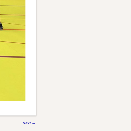
Next
→