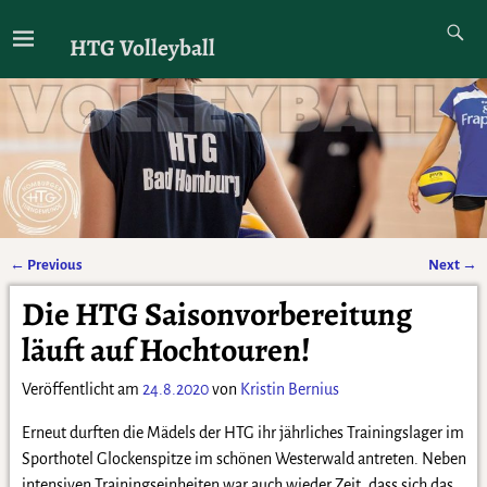
HTG Volleyball
←
Previous
Next
→
Artikelnavigation
Die HTG Saisonvorbereitung
läuft auf Hochtouren!
Veröffentlicht am
24.8.2020
von
Kristin Bernius
Erneut durften die Mädels der HTG ihr jährliches Trainingslager im
Sporthotel Glockenspitze im schönen Westerwald antreten. Neben
intensiven Trainingseinheiten war auch wieder Zeit, dass sich das