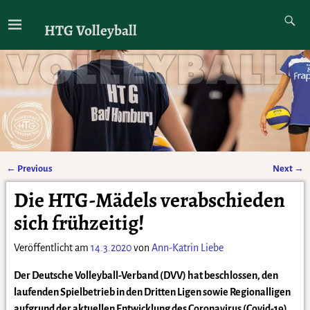
HTG Volleyball
←
Previous
Next
→
Artikelnavigation
Die HTG-Mädels verabschieden
sich frühzeitig!
Veröffentlicht am
14.3.2020
von
Ann-Katrin Liebe
Der Deutsche Volleyball-Verband (DVV) hat beschlossen, den
laufenden Spielbetrieb in den Dritten Ligen sowie Regionalligen
aufgrund der aktuellen Entwicklung des Coronavirus (Covid-19)