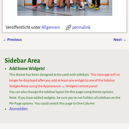
Veröffentlicht unter
Allgemein
permalink
←
Previous
Next
→
Artikelnavigation
Sidebar Area
Add Some Widgets!
This theme has been designed to be used with sidebars.
This message will no
longer be displayed after you add at least one widget to one of the Sidebar
Widget Areas using the Appearance → Widgets control panel.
You can also change the sidebar layout for this page using theme options.
Note: If you have added widgets, be sure you've not hidden all sidebars on the
Per Page options. You could switch this page to One Column.
Anmelden