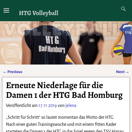
HTG Volleyball
←
Previous
Next
→
Artikelnavigation
Erneute Niederlage für die
Damen 1 der HTG Bad Homburg
Veröffentlicht am
17.11.2019
von
jelena
„Schritt für Schritt“ so lautet momentan das Motto der HTG.
Nach einer guten Trainingswoche und mit einem fitten Kader
starteten die Damen 1 der HTG in das Spiel gegen den TSV Hanau