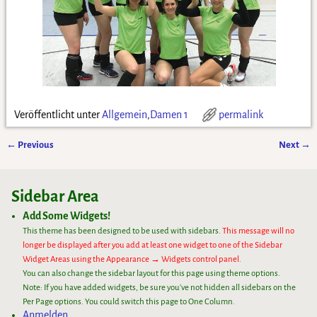
Veröffentlicht unter
Allgemein
,
Damen 1
permalink
←
Previous
Next
→
Artikelnavigation
Sidebar Area
Add Some Widgets!
This theme has been designed to be used with sidebars.
This message will no
longer be displayed after you add at least one widget to one of the Sidebar
Widget Areas using the Appearance → Widgets control panel.
You can also change the sidebar layout for this page using theme options.
Note: If you have added widgets, be sure you've not hidden all sidebars on the
Per Page options. You could switch this page to One Column.
Anmelden