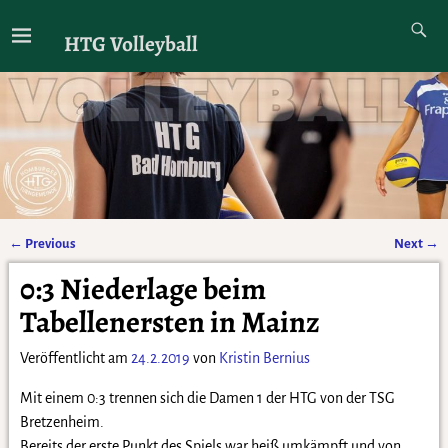
HTG Volleyball
←
Previous
Next
→
Artikelnavigation
0:3 Niederlage beim
Tabellenersten in Mainz
Veröffentlicht am
24.2.2019
von
Kristin Bernius
Mit einem 0:3 trennen sich die Damen 1 der HTG von der TSG
Bretzenheim.
Bereits der erste Punkt des Spiels war heiß umkämpft und von