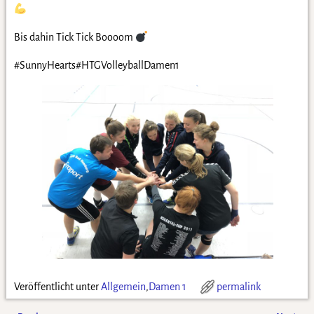
Bis dahin Tick Tick Boooom
#SunnyHearts#HTGVolleyballDamen1
Veröffentlicht unter
Allgemein
,
Damen 1
permalink