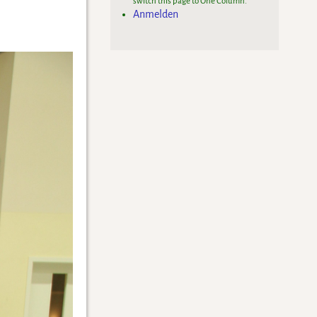
switch this page to One Column.
Anmelden