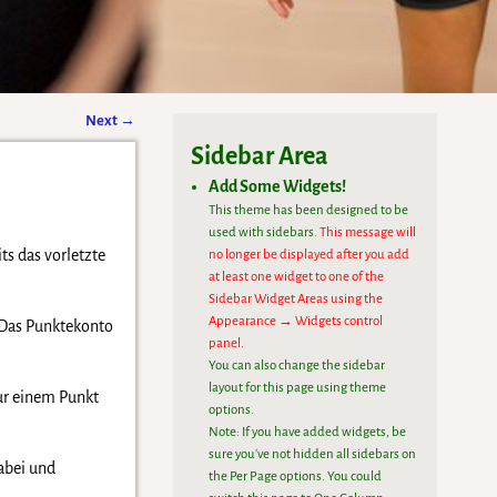
Next
→
Sidebar Area
Add Some Widgets!
This theme has been designed to be
used with sidebars.
This message will
ts das vorletzte
no longer be displayed after you add
at least one widget to one of the
Sidebar Widget Areas using the
Appearance → Widgets control
. Das Punktekonto
panel.
You can also change the sidebar
layout for this page using theme
nur einem Punkt
options.
Note: If you have added widgets, be
sure you've not hidden all sidebars on
abei und
the Per Page options. You could