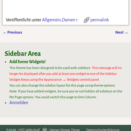
Veröffentlicht unter
Allgemein
,
Damen 1
permalink
←
Previous
Next
→
Artikelnavigation
Sidebar Area
Add Some Widgets!
This theme has been designed to be used with sidebars.
This message will no
longer be displayed after you add at least one widget to one of the Sidebar
Widget Areas using the Appearance → Widgets control panel.
You can also change the sidebar layout for this page using theme options.
Note: If you have added widgets, be sure you've not hidden all sidebars on the
Per Page options. You could switch this page to One Column.
Anmelden
©2026 -
HTG Volleyball
-
Weaver Xtreme Theme
Datenschutzerklärung