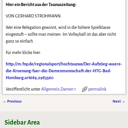
Hier ein Bericht aus der Taunuszeitung:
VON GERHARD STROHMANN:
Wer eine Relegation gewinnt, wird in die höhere Spielklasse
eingestuft – sollte man meinen. Im Volleyball ist das aber nicht
ganz so einfach.
Für mehr klicke hier:
http://m.fnp.de/regionalsport/hochtaunus/Der-Aufstieg-waere-
die-Kroenung-fuer-die-Damenmannschaft-der-HTG-Bad-
Homburg;art689,2983560
Veröffentlicht unter
Allgemein
,
Damen 1
permalink
←
Previous
Next
→
Artikelnavigation
Sidebar Area