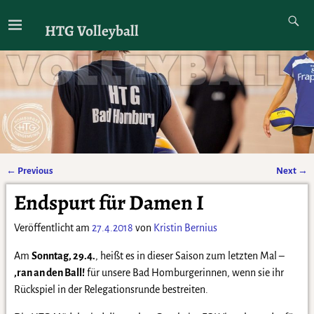
HTG Volleyball
←
Previous
Next
→
Artikelnavigation
Endspurt für Damen I
Veröffentlicht am
27.4.2018
von
Kristin Bernius
Am
Sonntag, 29.4.
, heißt es in dieser Saison zum letzten Mal –
‚ran an den Ball!
für unsere Bad Homburgerinnen, wenn sie ihr
Rückspiel in der Relegationsrunde bestreiten.