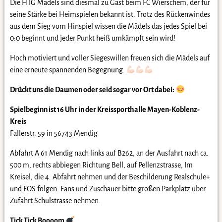
Die HTG Mädels sind diesmal zu Gast beim FC Wierschem, der für
seine Stärke bei Heimspielen bekannt ist. Trotz des Rückenwindes
aus dem Sieg vom Hinspiel wissen die Mädels das jedes Spiel bei
0:0 beginnt und jeder Punkt heiß umkämpft sein wird!
Hoch motiviert und voller Siegeswillen freuen sich die Mädels auf
eine erneute spannenden Begegnung.
Drückt uns die Daumen oder seid sogar vor Ort dabei:
Spielbeginn ist 16 Uhr in der Kreissporthalle Mayen-Koblenz-
Kreis
Fallerstr. 59 in 56743 Mendig
Abfahrt A 61 Mendig nach links auf B262, an der Ausfahrt nach ca.
500 m, rechts abbiegen Richtung Bell, auf Pellenzstrasse, Im
Kreisel, die 4. Abfahrt nehmen und der Beschilderung Realschule+
und FOS folgen. Fans und Zuschauer bitte großen Parkplatz über
Zufahrt Schulstrasse nehmen.
Tick Tick Boooom